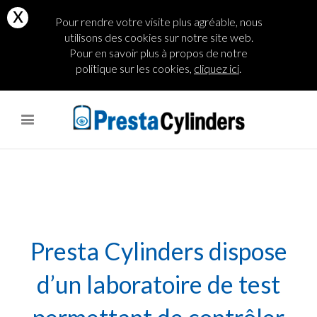
x
Pour rendre votre visite plus agréable, nous
utilisons des cookies sur notre site web.
Pour en savoir plus à propos de notre
politique sur les cookies,
cliquez ici
.
site
anal and vaginal masturbation in cafe. gorgeous teen sucks her bf to
facial after school.
evvivaporno
xxx-indian-porn.net
Presta Cylinders dispose
d’un laboratoire de test