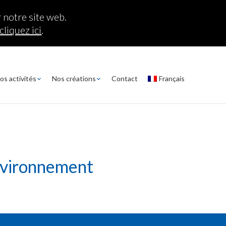
 notre site web.
cliquez ici
.
os activités
Nos créations
Contact
Français
nvironnement