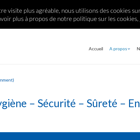
re visite plus agréable, nous utilisons des cookies sur
voir plus à propos de notre politique sur les cookies,
Accueil
A propos
N
l after school.
evvivaporno
xxx-indian-porn.net
ronment)
ygiène – Sécurité – Sûreté – E