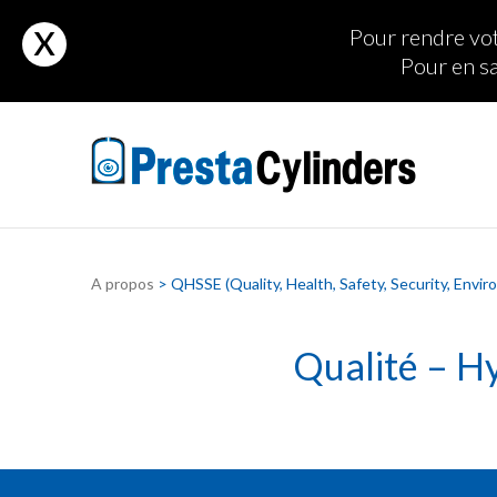
x
Pour rendre vot
Pour en sa
site
anal and vaginal masturbation in cafe. gorgeous teen sucks her bf to facia
A propos
> QHSSE (Quality, Health, Safety, Security, Envi
Qualité – H